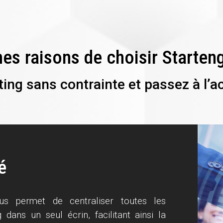
es raisons de choisir Starten
ing sans contrainte et passez à l’ac
é
ous permet de centraliser toutes les
 dans un seul écrin, facilitant ainsi la