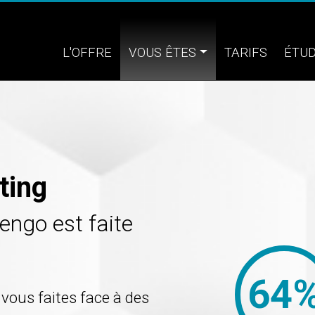
Navigation principale
L'OFFRE
VOUS ÊTES
TARIFS
ÉTUD
ting
engo est faite
64
vous faites face à des